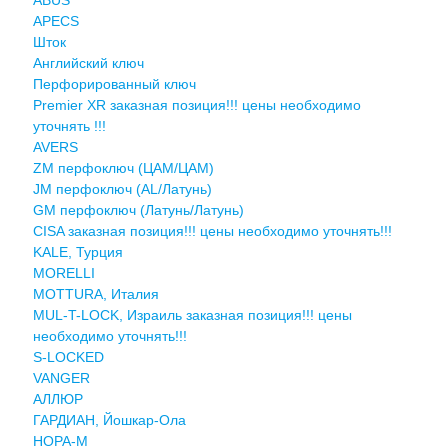
APECS
Шток
Английский ключ
Перфорированный ключ
Premier XR заказная позиция!!! цены необходимо
уточнять !!!
AVERS
ZM перфоключ (ЦАМ/ЦАМ)
JМ перфоключ (АL/Латунь)
GM перфоключ (Латунь/Латунь)
CISA заказная позиция!!! цены необходимо уточнять!!!
KALE, Турция
MORELLI
MOTTURA, Италия
MUL-T-LOCK, Израиль заказная позиция!!! цены
необходимо уточнять!!!
S-LOCKED
VANGER
АЛЛЮР
ГАРДИАН, Йошкар-Ола
НОРА-М