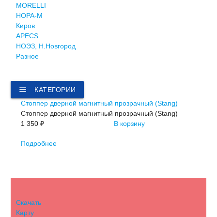
MORELLI
НОРА-М
Киров
APECS
НОЭЗ, Н.Новгород
Разное
menu
КАТЕГОРИИ
Стоппер дверной магнитный прозрачный (Stang)
Стоппер дверной магнитный прозрачный (Stang)
1 350 ₽
В корзину
Подробнее
Скачать
Карту