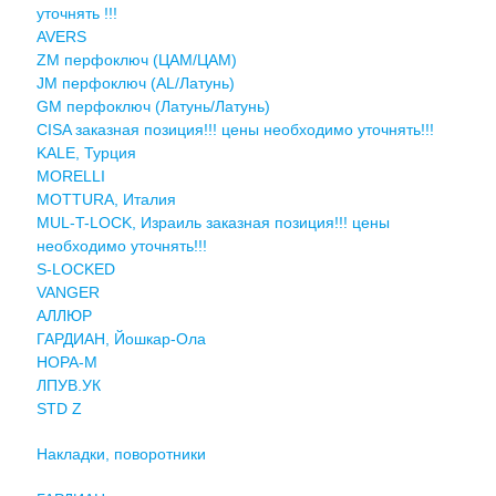
уточнять !!!
AVERS
ZM перфоключ (ЦАМ/ЦАМ)
JМ перфоключ (АL/Латунь)
GM перфоключ (Латунь/Латунь)
CISA заказная позиция!!! цены необходимо уточнять!!!
KALE, Турция
MORELLI
MOTTURA, Италия
MUL-T-LOCK, Израиль заказная позиция!!! цены
необходимо уточнять!!!
S-LOCKED
VANGER
АЛЛЮР
ГАРДИАН, Йошкар-Ола
НОРА-М
ЛПУВ.УК
STD Z
Накладки, поворотники