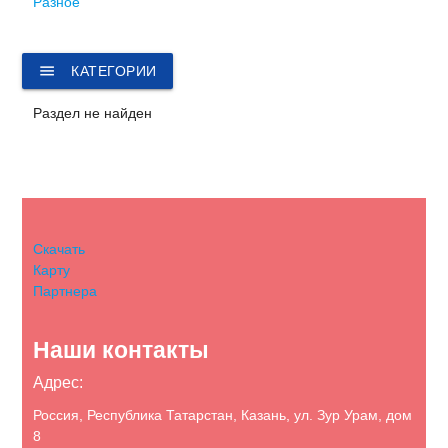
Разное
menu
КАТЕГОРИИ
Раздел не найден
Скачать
Карту
Партнера
Наши контакты
Адрес:
Россия, Республика Татарстан, Казань, ул. Зур Урам, дом
8