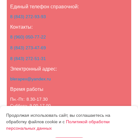
Единый телефон справочной:
8 (843) 272-93-93
Контакты:
8 (960) 050-77-22
8 (843) 273-47-69
8 (843) 272-51-31
Электронный адрес:
blerapex@yandex.ru
Время работы
Пн.-Пт.: 8.30-17.30
Суббота: 9.00-17.00
Воскресенье: выходной
Продолжая использовать сайт, вы соглашаетесь на
обработку файлов cookie и с
Политикой обработки
персональных данных
Политика конфиденциальности
О компании
Каталог
Статьи
Новости
Акции
Контакты
Партнерам
Отзывы