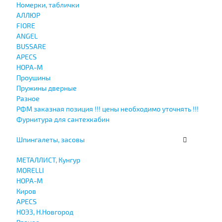
Номерки, таблички
АЛЛЮР
FIORE
ANGEL
BUSSARE
APECS
НОРА-М
Проушины
Пружины дверные
Разное
РФМ заказная позиция !!! цены необходимо уточнять !!!
Фурнитура для сантехкабин
Шпингалеты, засовы
МЕТАЛЛИСТ, Кунгур
MORELLI
НОРА-М
Киров
APECS
НОЭЗ, Н.Новгород