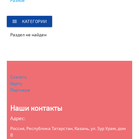
Разное
menu
КАТЕГОРИИ
Раздел не найден
Скачать
Карту
Партнера
Наши контакты
Адрес:
Россия, Республика Татарстан, Казань, ул. Зур Урам, дом
8