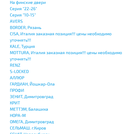
На финские двери
Серия "22-26"
Серия "10-15"
AVERS
BORDER, Рязань
CISA, Италия заказная позиция!!! цены необходимо
уточнять!!!
KALE, Турция
MOTTURA, Италия заказная позиция!!! цены необходимо
уточнять!!!
RENZ
S-LOCKED
АЛЛЮР
ГАРДИАН, Йошкар-Ола
ПРОФИ
ЗЕНИТ, Димитровград
КРИТ
МЕТТЭМ, Балашиха
НОРА-М
ОМЕГА, Димитровград
СЕЛЬМАШ. г.Киров