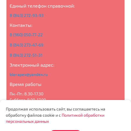
Единый телефон справочной:
8 (843) 272-93-93
Контакты:
8 (960) 050-77-22
8 (843) 273-47-69
8 (843) 272-51-31
Электронный адрес:
blerapex@yandex.ru
Время работы
Пн.-Пт.: 8.30-17.30
Суббота: 9.00-17.00
Воскресенье: выходной
Продолжая использовать сайт, вы соглашаетесь на
обработку файлов cookie и с
Политикой обработки
персональных данных
Политика конфиденциальности
О компании
Каталог
Статьи
Новости
Акции
Контакты
Партнерам
Отзывы