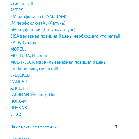
уточнять !!!
AVERS
ZM перфоключ (ЦАМ/ЦАМ)
JМ перфоключ (АL/Латунь)
GM перфоключ (Латунь/Латунь)
CISA заказная позиция!!! цены необходимо уточнять!!!
KALE, Турция
MORELLI
MOTTURA, Италия
MUL-T-LOCK, Израиль заказная позиция!!! цены
необходимо уточнять!!!
S-LOCKED
VANGER
АЛЛЮР
ГАРДИАН, Йошкар-Ола
НОРА-М
ЛПУВ.УК
STD Z
Накладки, поворотники