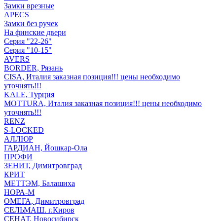
Замки врезные
APECS
Замки без ручек
На финские двери
Серия "22-26"
Серия "10-15"
AVERS
BORDER, Рязань
CISA, Италия заказная позиция!!! цены необходимо
уточнять!!!
KALE, Турция
MOTTURA, Италия заказная позиция!!! цены необходимо
уточнять!!!
RENZ
S-LOCKED
АЛЛЮР
ГАРДИАН, Йошкар-Ола
ПРОФИ
ЗЕНИТ, Димитровград
КРИТ
МЕТТЭМ, Балашиха
НОРА-М
ОМЕГА, Димитровград
СЕЛЬМАШ. г.Киров
СЕНАТ, Новосибирск