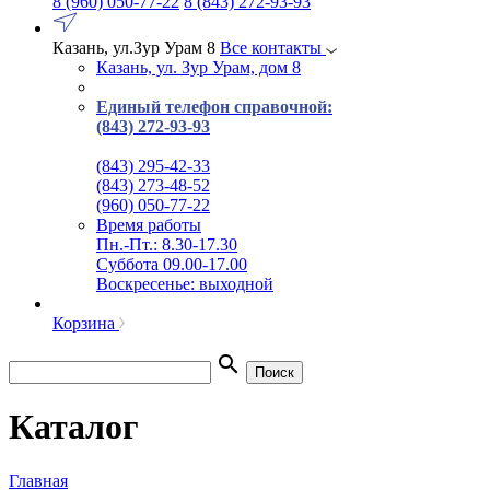
8 (960) 050-77-22
8 (843) 272-93-93
Казань, ул.Зур Урам 8
Все контакты
Казань, ул. Зур Урам, дом 8
Единый телефон справочной:
(843) 272-93-93
(843) 295-42-33
(843) 273-48-52
(960) 050-77-22
Время работы
Пн.-Пт.: 8.30-17.30
Суббота 09.00-17.00
Воскресенье: выходной
Корзина
search
Поиск
Каталог
Главная