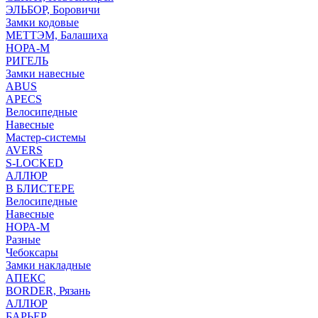
ЭЛЬБОР, Боровичи
Замки кодовые
МЕТТЭМ, Балашиха
НОРА-М
РИГЕЛЬ
Замки навесные
ABUS
APECS
Велосипедные
Навесные
Мастер-системы
AVERS
S-LOCKED
АЛЛЮР
В БЛИСТЕРЕ
Велосипедные
Навесные
НОРА-М
Разные
Чебоксары
Замки накладные
АПЕКС
BORDER, Рязань
АЛЛЮР
БАРЬЕР