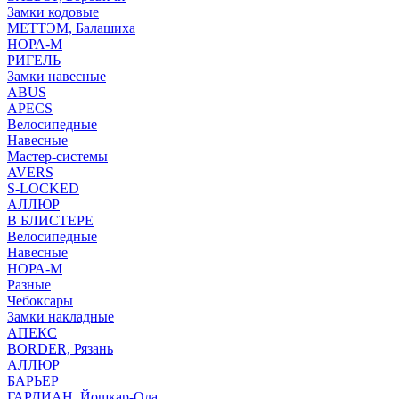
Замки кодовые
МЕТТЭМ, Балашиха
НОРА-М
РИГЕЛЬ
Замки навесные
ABUS
APECS
Велосипедные
Навесные
Мастер-системы
AVERS
S-LOCKED
АЛЛЮР
В БЛИСТЕРЕ
Велосипедные
Навесные
НОРА-М
Разные
Чебоксары
Замки накладные
АПЕКС
BORDER, Рязань
АЛЛЮР
БАРЬЕР
ГАРДИАН, Йошкар-Ола