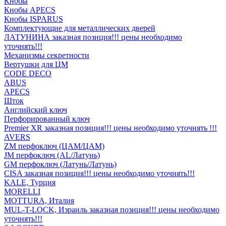
Кнобы
Кнобы APECS
Кнобы ISPARUS
Комплектующие для металлических дверей
ЛАТУНИНА заказная позиция!!! цены необходимо
уточнять!!!
Механизмы секретности
Вертушки для ЦМ
CODE DECO
ABUS
APECS
Шток
Английский ключ
Перфорированный ключ
Premier XR заказная позиция!!! цены необходимо уточнять !!!
AVERS
ZM перфоключ (ЦАМ/ЦАМ)
JМ перфоключ (АL/Латунь)
GM перфоключ (Латунь/Латунь)
CISA заказная позиция!!! цены необходимо уточнять!!!
KALE, Турция
MORELLI
MOTTURA, Италия
MUL-T-LOCK, Израиль заказная позиция!!! цены необходимо
уточнять!!!