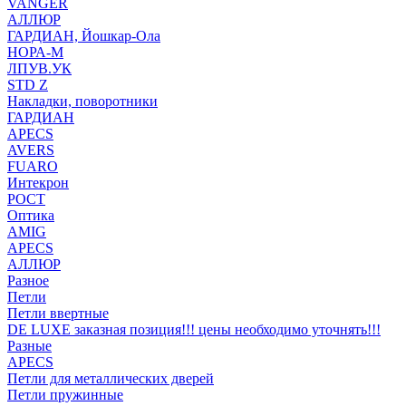
VANGER
АЛЛЮР
ГАРДИАН, Йошкар-Ола
НОРА-М
ЛПУВ.УК
STD Z
Накладки, поворотники
ГАРДИАН
APECS
AVERS
FUARO
Интекрон
РОСТ
Оптика
AMIG
APECS
АЛЛЮР
Разное
Петли
Петли ввертные
DE LUXE заказная позиция!!! цены необходимо уточнять!!!
Разные
APECS
Петли для металлических дверей
Петли пружинные