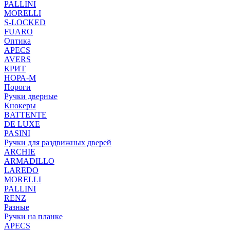
PALLINI
MORELLI
S-LOCKED
FUARO
Оптика
APECS
AVERS
КРИТ
НОРА-М
Пороги
Ручки дверные
Кнокеры
BATTENTE
DE LUXE
PASINI
Ручки для раздвижных дверей
ARCHIE
ARMADILLO
LAREDO
MORELLI
PALLINI
RENZ
Разные
Ручки на планке
APECS