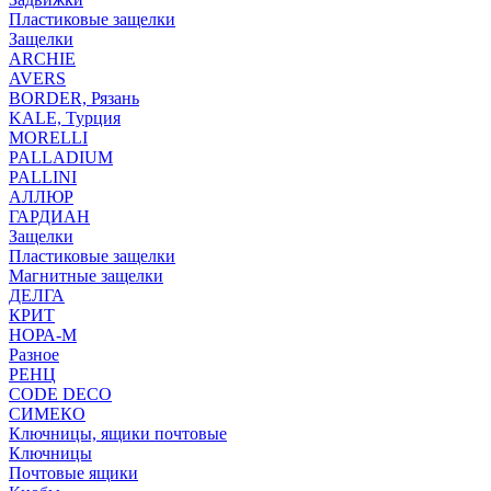
Пластиковые защелки
Защелки
ARCHIE
AVERS
BORDER, Рязань
KALE, Турция
MORELLI
PALLADIUM
PALLINI
АЛЛЮР
ГАРДИАН
Защелки
Пластиковые защелки
Магнитные защелки
ДЕЛГА
КРИТ
НОРА-М
Разное
РЕНЦ
СODE DECO
СИМЕКО
Ключницы, ящики почтовые
Ключницы
Почтовые ящики