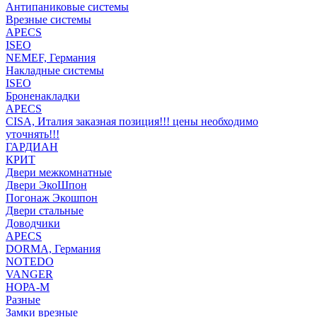
Антипаниковые системы
Врезные системы
APECS
ISEO
NEMEF, Германия
Накладные системы
ISEO
Броненакладки
APECS
CISA, Италия заказная позиция!!! цены необходимо
уточнять!!!
ГАРДИАН
КРИТ
Двери межкомнатные
Двери ЭкоШпон
Погонаж Экошпон
Двери стальные
Доводчики
APECS
DORMA, Германия
NOTEDO
VANGER
НОРА-М
Разные
Замки врезные