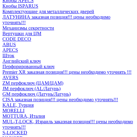
Кнобы APECS
Кнобы ISPARUS
Комплектующие для металлических дверей
ЛАТУНИНА заказная позиция!!! цены необходимо
уточнять!!!
Механизмы секретности
Вертушки для ЦМ
CODE DECO
ABUS
APECS
Шток
Английский ключ
Перфорированный ключ
Premier XR заказная позиция!!! цены необходимо уточнять !!!
AVERS
ZM перфоключ (ЦАМ/ЦАМ)
JМ перфоключ (АL/Латунь)
GM перфоключ (Латунь/Латунь)
CISA заказная позиция!!! цены необходимо уточнять!!!
KALE, Турция
MORELLI
MOTTURA, Италия
MUL-T-LOCK, Израиль заказная позиция!!! цены необходимо
уточнять!!!
S-LOCKED