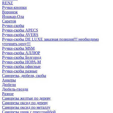
RENZ
Ручки-кнопки
Воронеж
Йошкар-Ола
Саратов
Ручки-скобы
Ручки-скобы APECS
Ручки-скобы AVERS
Ручки-скобы DE LUXE заказная позиция!!! необходимо
уточнять цену!!!
Ручки-скобы MSM
Ручки-скобы АЛЛЮР
Ручки-скобы Белгород
Ручки-скобы НОРА-М
Ручки-скобы офисные
Ручки-скобы разные
Саморезы, дюбеля, скобы
Анкеры
Дюбели
Дюбель-гвозди
Разное
Саморезы желтые по дереву
Саморезы оксид по дереву
Саморезы оксид по металлу
Саморезы цинк с прессшайбой