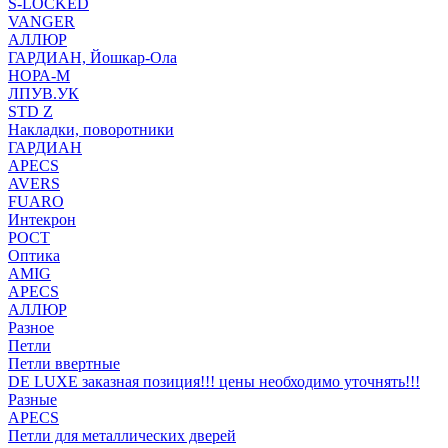
S-LOCKED
VANGER
АЛЛЮР
ГАРДИАН, Йошкар-Ола
НОРА-М
ЛПУВ.УК
STD Z
Накладки, поворотники
ГАРДИАН
APECS
AVERS
FUARO
Интекрон
РОСТ
Оптика
AMIG
APECS
АЛЛЮР
Разное
Петли
Петли ввертные
DE LUXE заказная позиция!!! цены необходимо уточнять!!!
Разные
APECS
Петли для металлических дверей