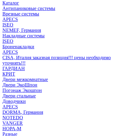
Каталог
Антипаниковые системы
Врезные системы
APECS
ISEO
NEMEF, Германия
Накладные системы
ISEO
Броненакладки
APECS
CISA, Италия заказная позиция!!! цены необходимо
уточнять!!!
ГАРДИАН
КРИТ
Двери межкомнатные
Двери ЭкоШпон
Погонаж Экошпон
Двери стальные
Доводчики
APECS
DORMA, Германия
NOTEDO
VANGER
НОРА-М
Разные