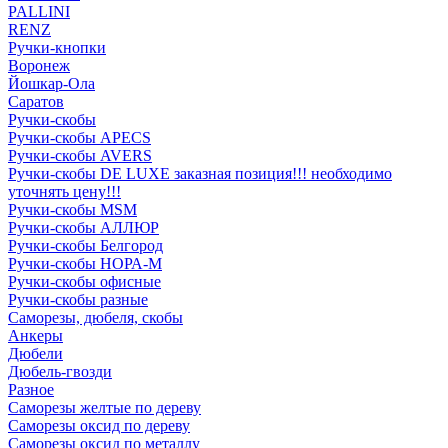
PALLINI
RENZ
Ручки-кнопки
Воронеж
Йошкар-Ола
Саратов
Ручки-скобы
Ручки-скобы APECS
Ручки-скобы AVERS
Ручки-скобы DE LUXE заказная позиция!!! необходимо
уточнять цену!!!
Ручки-скобы MSM
Ручки-скобы АЛЛЮР
Ручки-скобы Белгород
Ручки-скобы НОРА-М
Ручки-скобы офисные
Ручки-скобы разные
Саморезы, дюбеля, скобы
Анкеры
Дюбели
Дюбель-гвозди
Разное
Саморезы желтые по дереву
Саморезы оксид по дереву
Саморезы оксид по металлу