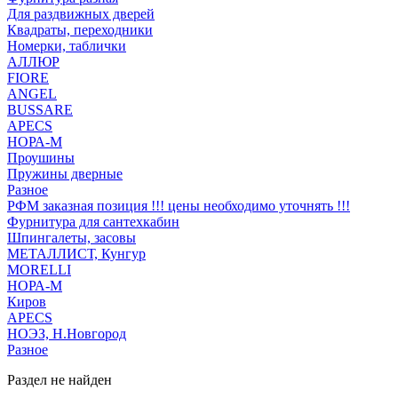
Для раздвижных дверей
Квадраты, переходники
Номерки, таблички
АЛЛЮР
FIORE
ANGEL
BUSSARE
APECS
НОРА-М
Проушины
Пружины дверные
Разное
РФМ заказная позиция !!! цены необходимо уточнять !!!
Фурнитура для сантехкабин
Шпингалеты, засовы
МЕТАЛЛИСТ, Кунгур
MORELLI
НОРА-М
Киров
APECS
НОЭЗ, Н.Новгород
Разное
Раздел не найден