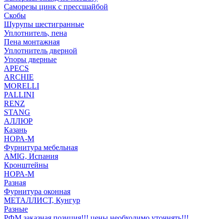
Саморезы цинк с прессшайбой
Скобы
Шурупы шестигранные
Уплотнитель, пена
Пена монтажная
Уплотнитель дверной
Упоры дверные
APECS
ARCHIE
MORELLI
PALLINI
RENZ
STANG
АЛЛЮР
Казань
НОРА-М
Фурнитура мебельная
AMIG, Испания
Кронштейны
НОРА-М
Разная
Фурнитура оконная
МЕТАЛЛИСТ, Кунгур
Разные
РФМ заказная позиция!!! цены необходимо уточнять!!!