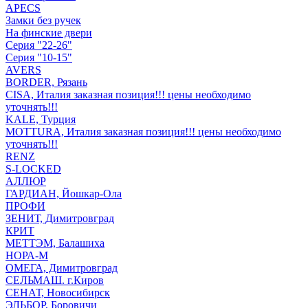
APECS
Замки без ручек
На финские двери
Серия "22-26"
Серия "10-15"
AVERS
BORDER, Рязань
CISA, Италия заказная позиция!!! цены необходимо
уточнять!!!
KALE, Турция
MOTTURA, Италия заказная позиция!!! цены необходимо
уточнять!!!
RENZ
S-LOCKED
АЛЛЮР
ГАРДИАН, Йошкар-Ола
ПРОФИ
ЗЕНИТ, Димитровград
КРИТ
МЕТТЭМ, Балашиха
НОРА-М
ОМЕГА, Димитровград
СЕЛЬМАШ. г.Киров
СЕНАТ, Новосибирск
ЭЛЬБОР, Боровичи