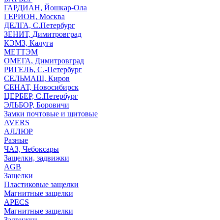
ГАРДИАН, Йошкар-Ола
ГЕРИОН, Москва
ДЕЛГА, С.Петербург
ЗЕНИТ, Димитровград
КЭМЗ, Калуга
МЕТТЭМ
ОМЕГА, Димитровград
РИГЕЛЬ, С.-Петербург
СЕЛЬМАШ, Киров
СЕНАТ, Новосибирск
ЦЕРБЕР, С.Петербург
ЭЛЬБОР, Боровичи
Замки почтовые и щитовые
AVERS
АЛЛЮР
Разные
ЧАЗ, Чебоксары
Защелки, задвижки
AGB
Защелки
Пластиковые защелки
Магнитные защелки
APECS
Магнитные защелки
Задвижки