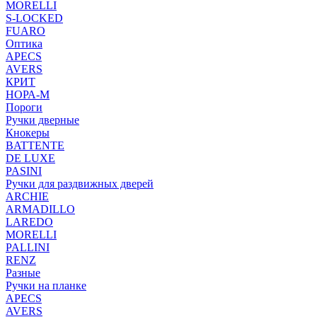
MORELLI
S-LOCKED
FUARO
Оптика
APECS
AVERS
КРИТ
НОРА-М
Пороги
Ручки дверные
Кнокеры
BATTENTE
DE LUXE
PASINI
Ручки для раздвижных дверей
ARCHIE
ARMADILLO
LAREDO
MORELLI
PALLINI
RENZ
Разные
Ручки на планке
APECS
AVERS