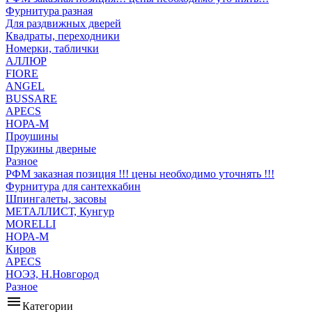
Фурнитура разная
Для раздвижных дверей
Квадраты, переходники
Номерки, таблички
АЛЛЮР
FIORE
ANGEL
BUSSARE
APECS
НОРА-М
Проушины
Пружины дверные
Разное
РФМ заказная позиция !!! цены необходимо уточнять !!!
Фурнитура для сантехкабин
Шпингалеты, засовы
МЕТАЛЛИСТ, Кунгур
MORELLI
НОРА-М
Киров
APECS
НОЭЗ, Н.Новгород
Разное
menu
Категории