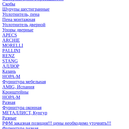
Скобы
Шурупы шестигранные
Уплотнитель, пена
Пена монтажная
Уплотнитель дверной
Упоры дверные
APECS
ARCHIE
MORELLI
PALLINI
RENZ
STANG
АЛЛЮР
Казань
НОРА-М
Фурнитура мебельная
AMIG, Испания
Кронштейны
НОРА-М
Разная
Фурнитура оконная
МЕТАЛЛИСТ, Кунгур
Разные
РФМ заказная позиция!!! цены необходимо уточнять!!!
Фурнитура разная