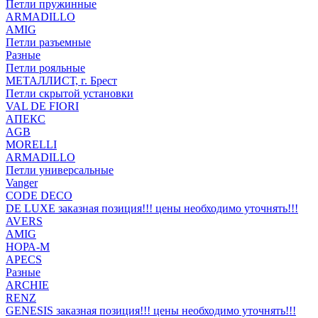
Петли пружинные
ARMADILLO
AMIG
Петли разъемные
Разные
Петли рояльные
МЕТАЛЛИСТ, г. Брест
Петли скрытой установки
VAL DE FIORI
АПЕКС
AGB
MORELLI
ARMADILLO
Петли универсальные
Vanger
CODE DECO
DE LUXE заказная позиция!!! цены необходимо уточнять!!!
AVERS
AMIG
НОРА-М
APECS
Разные
ARCHIE
RENZ
GENESIS заказная позиция!!! цены необходимо уточнять!!!