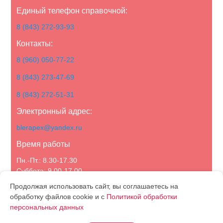
Единый телефон справочной:
8 (843) 272-93-93
Контакты:
8 (960) 050-77-22
8 (843) 273-47-69
8 (843) 272-51-31
Электронный адрес:
blerapex@yandex.ru
Время работы
Пн.-Пт.: 8.30-17.30
Суббота: 9.00-17.00
Воскресенье: выходной
Продолжая использовать сайт, вы соглашаетесь на
обработку файлов cookie и с
Политикой обработки
персональных данных
Политика конфиденциальности
О компании
Каталог
Статьи
Новости
Акции
Контакты
Партнерам
Отзывы