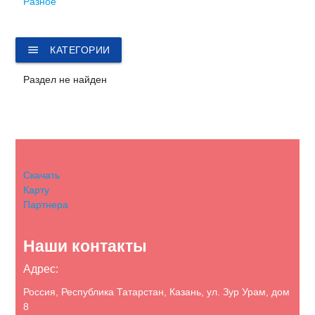
Разное
menu
КАТЕГОРИИ
Раздел не найден
Скачать
Карту
Партнера
Наши контакты
Адрес:
Россия, Республика Татарстан, Казань, ул. Зур Урам, дом
8