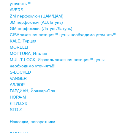
уточнять !!!
AVERS
ZM перфоключ (ЦАМ/ЦАМ)
JМ перфоключ (АL/Латунь)
GM перфоключ (Латунь/Латунь)
CISA заказная позиция!!! цены необходимо уточнять!!!
KALE, Турция
MORELLI
MOTTURA, Италия
MUL-T-LOCK, Израиль заказная позиция!!! цены
необходимо уточнять!!!
S-LOCKED
VANGER
АЛЛЮР
ГАРДИАН, Йошкар-Ола
НОРА-М
ЛПУВ.УК
STD Z
Накладки, поворотники