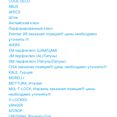
CODE DECO
ABUS
APECS
Шток
Английский ключ
Перфорированный ключ
Premier XR заказная позиция!!! цены необходимо
уточнять !!!
AVERS
ZM перфоключ (ЦАМ/ЦАМ)
JМ перфоключ (АL/Латунь)
GM перфоключ (Латунь/Латунь)
CISA заказная позиция!!! цены необходимо уточнять!!!
KALE, Турция
MORELLI
MOTTURA, Италия
MUL-T-LOCK, Израиль заказная позиция!!! цены
необходимо уточнять!!!
S-LOCKED
VANGER
АЛЛЮР
ГАРДИАН, Йошкар-Ола