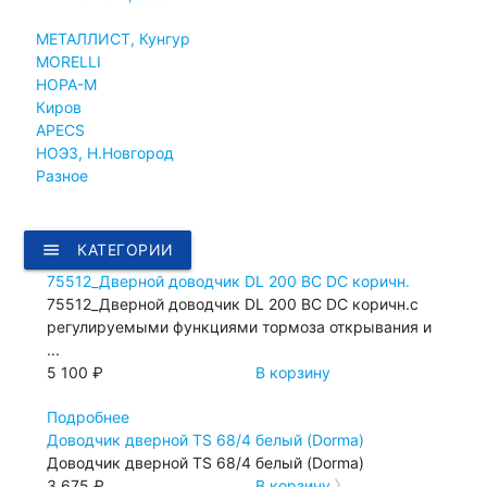
МЕТАЛЛИСТ, Кунгур
MORELLI
НОРА-М
Киров
APECS
НОЭЗ, Н.Новгород
Разное
menu
КАТЕГОРИИ
75512_Дверной доводчик DL 200 BC DC коричн.
75512_Дверной доводчик DL 200 BC DC коричн.с
регулируемыми функциями тормоза открывания и
...
5 100 ₽
В корзину
Подробнее
Доводчик дверной TS 68/4 белый (Dorma)
Доводчик дверной TS 68/4 белый (Dorma)
3 675 ₽
В корзину