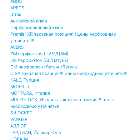
ABUS
APECS
Шток
Английский ключ
Перфорированный ключ
Premier XR заказная позиция!!! цены необходимо
уточнять !!!
AVERS
ZM перфоключ (ЦАМ/ЦАМ)
JМ перфоключ (АL/Латунь)
GM перфоключ (Латунь/Латунь)
CISA заказная позиция!!! цены необходимо уточнять!!!
KALE, Турция
MORELLI
MOTTURA, Италия
MUL-T-LOCK, Израиль заказная позиция!!! цены
необходимо уточнять!!!
S-LOCKED
VANGER
АЛЛЮР
ГАРДИАН, Йошкар-Ола
НОРА-М