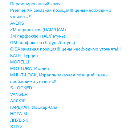
Перфорированный ключ
Premier XR заказная позиция!!! цены необходимо
уточнять !!!
AVERS
ZM перфоключ (ЦАМ/ЦАМ)
JМ перфоключ (АL/Латунь)
GM перфоключ (Латунь/Латунь)
CISA заказная позиция!!! цены необходимо уточнять!!!
KALE, Турция
MORELLI
MOTTURA, Италия
MUL-T-LOCK, Израиль заказная позиция!!! цены
необходимо уточнять!!!
S-LOCKED
VANGER
АЛЛЮР
ГАРДИАН, Йошкар-Ола
НОРА-М
ЛПУВ.УК
STD Z