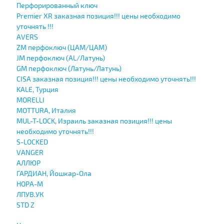
Перфорированный ключ
Premier XR заказная позиция!!! цены необходимо
уточнять !!!
AVERS
ZM перфоключ (ЦАМ/ЦАМ)
JМ перфоключ (АL/Латунь)
GM перфоключ (Латунь/Латунь)
CISA заказная позиция!!! цены необходимо уточнять!!!
KALE, Турция
MORELLI
MOTTURA, Италия
MUL-T-LOCK, Израиль заказная позиция!!! цены
необходимо уточнять!!!
S-LOCKED
VANGER
АЛЛЮР
ГАРДИАН, Йошкар-Ола
НОРА-М
ЛПУВ.УК
STD Z