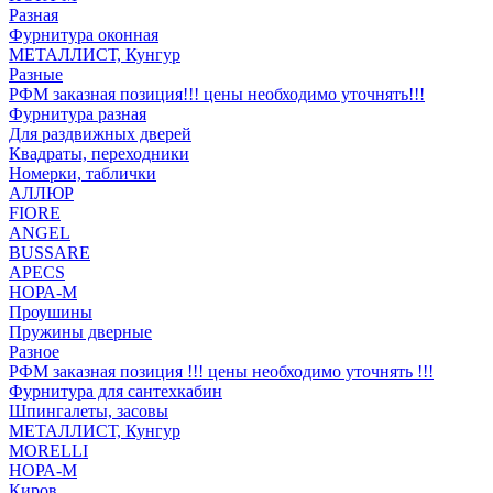
Разная
Фурнитура оконная
МЕТАЛЛИСТ, Кунгур
Разные
РФМ заказная позиция!!! цены необходимо уточнять!!!
Фурнитура разная
Для раздвижных дверей
Квадраты, переходники
Номерки, таблички
АЛЛЮР
FIORE
ANGEL
BUSSARE
APECS
НОРА-М
Проушины
Пружины дверные
Разное
РФМ заказная позиция !!! цены необходимо уточнять !!!
Фурнитура для сантехкабин
Шпингалеты, засовы
МЕТАЛЛИСТ, Кунгур
MORELLI
НОРА-М
Киров