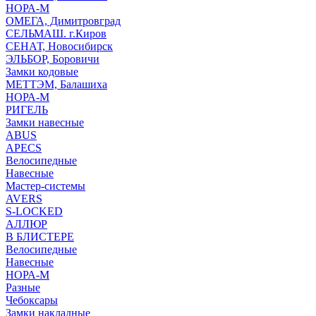
НОРА-М
ОМЕГА, Димитровград
СЕЛЬМАШ. г.Киров
СЕНАТ, Новосибирск
ЭЛЬБОР, Боровичи
Замки кодовые
МЕТТЭМ, Балашиха
НОРА-М
РИГЕЛЬ
Замки навесные
ABUS
APECS
Велосипедные
Навесные
Мастер-системы
AVERS
S-LOCKED
АЛЛЮР
В БЛИСТЕРЕ
Велосипедные
Навесные
НОРА-М
Разные
Чебоксары
Замки накладные