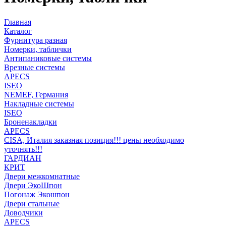
Главная
Каталог
Фурнитура разная
Номерки, таблички
Антипаниковые системы
Врезные системы
APECS
ISEO
NEMEF, Германия
Накладные системы
ISEO
Броненакладки
APECS
CISA, Италия заказная позиция!!! цены необходимо
уточнять!!!
ГАРДИАН
КРИТ
Двери межкомнатные
Двери ЭкоШпон
Погонаж Экошпон
Двери стальные
Доводчики
APECS