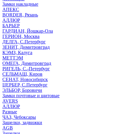
Замки накладные
АПЕКС
BORDER, Рязань
АЛЛЮР
БАРЬЕР
ГАРДИАН, Йошкар-Ола
ГЕРИОН, Москва
ДЕЛГА, С.Петербург
ЗЕНИТ, Димитровград
КЭМЗ, Калуга
МЕТТЭМ
ОМЕГА, Димитровград
РИГЕЛЬ, С.-Петербург
СЕЛЬМАШ, Киров
СЕНАТ, Новосибирск
ЦЕРБЕР, С.Петербург
ЭЛЬБОР, Боровичи
Замки почтовые и щитовые
AVERS
АЛЛЮР
Разные
ЧАЗ, Чебоксары
Защелки, задвижки
AGB
Защелки