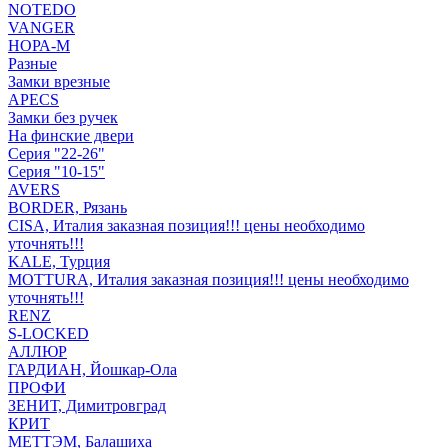
NOTEDO
VANGER
НОРА-М
Разные
Замки врезные
APECS
Замки без ручек
На финские двери
Серия "22-26"
Серия "10-15"
AVERS
BORDER, Рязань
CISA, Италия заказная позиция!!! цены необходимо
уточнять!!!
KALE, Турция
MOTTURA, Италия заказная позиция!!! цены необходимо
уточнять!!!
RENZ
S-LOCKED
АЛЛЮР
ГАРДИАН, Йошкар-Ола
ПРОФИ
ЗЕНИТ, Димитровград
КРИТ
МЕТТЭМ, Балашиха