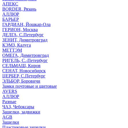
АПЕКС
BORDER, Рязань
АЛЛЮР
БАРЬЕР
ГАРДИАН, Йошкар-Ола
ГЕРИОН, Москва
ДЕЛГА, С.Петербург
ЗЕНИТ, Димитровград
КЭМЗ, Калуга
МЕТТЭМ
ОМЕГА, Димитровград
РИГЕЛЬ, С.-Петербург
СЕЛЬМАШ, Киров
СЕНАТ, Новосибирск
ЦЕРБЕР, С.Петербург
ЭЛЬБОР, Боровичи
Замки почтовые и щитовые
AVERS
АЛЛЮР
Разные
ЧАЗ, Чебоксары
Защелки, задвижки
AGB
Защелки
Пластиковые защелки