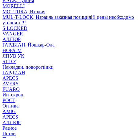
KALE, Турция
MORELLI
MOTTURA, Италия
MUL-T-LOCK, Израиль заказная позиция!!! цены необходимо
уточнять!!!
S-LOCKED
VANGER
АЛЛЮР
ГАРДИАН, Йошкар-Ола
НОРА-М
ЛПУВ.УК
STD Z
Накладки, поворотники
ГАРДИАН
APECS
AVERS
FUARO
Интекрон
РОСТ
Оптика
AMIG
APECS
АЛЛЮР
Разное
Петли