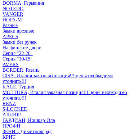
DORMA, Германия
NOTEDO
VANGER
НОРА-М
Разные
Замки врезные
APECS
Замки без ручек
На финские двери
Серия "22-26"
Серия "10-15"
AVERS
BORDER, Рязань
CISA, Италия заказная позиция!!! цены необходимо
уточнять!!!
KALE, Турция
MOTTURA, Италия заказная позиция!!! цены необходимо
уточнять!!!
RENZ
S-LOCKED
АЛЛЮР
ГАРДИАН, Йошкар-Ола
ПРОФИ
ЗЕНИТ, Димитровград
КРИТ