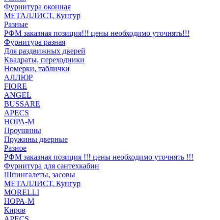
Фурнитура оконная
МЕТАЛЛИСТ, Кунгур
Разные
РФМ заказная позиция!!! цены необходимо уточнять!!!
Фурнитура разная
Для раздвижных дверей
Квадраты, переходники
Номерки, таблички
АЛЛЮР
FIORE
ANGEL
BUSSARE
APECS
НОРА-М
Проушины
Пружины дверные
Разное
РФМ заказная позиция !!! цены необходимо уточнять !!!
Фурнитура для сантехкабин
Шпингалеты, засовы
МЕТАЛЛИСТ, Кунгур
MORELLI
НОРА-М
Киров
APECS