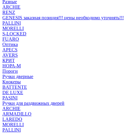
Разные
ARCHIE
RENZ
GENESIS заказная позиция!!! цены необходимо уточнять!!!
PALLINI
MORELLI
S-LOCKED
FUARO
Оптика
APECS
AVERS
КРИТ
НОРА-М
Пороги
Ручки дверные
Кнокеры
BATTENTE
DE LUXE
PASINI
Ручки для раздвижных дверей
ARCHIE
ARMADILLO
LAREDO
MORELLI
PALLINI