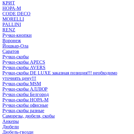
КРИТ
НОРА-М
CODE DECO
MORELLI
PALLINI
RENZ
Ручки-кнопки
Воронеж
Йошкар-Ола
Саратов
Ручки-скобы
Ручки-скобы APECS
Ручки-скобы AVERS
Ручки-скобы DE LUXE заказная позиция!!! необходимо
уточнять цену!!!
Ручки-скобы MSM
Ручки-скобы АЛЛЮР
Ручки-скобы Белгород
Ручки-скобы НОРА-М
Ручки-скобы офисные
Ручки-скобы разные
Саморезы, дюбеля, скобы
Анкеры
Дюбели
Дюбель-гвозди