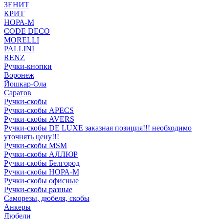
ЗЕНИТ
КРИТ
НОРА-М
CODE DECO
MORELLI
PALLINI
RENZ
Ручки-кнопки
Воронеж
Йошкар-Ола
Саратов
Ручки-скобы
Ручки-скобы APECS
Ручки-скобы AVERS
Ручки-скобы DE LUXE заказная позиция!!! необходимо
уточнять цену!!!
Ручки-скобы MSM
Ручки-скобы АЛЛЮР
Ручки-скобы Белгород
Ручки-скобы НОРА-М
Ручки-скобы офисные
Ручки-скобы разные
Саморезы, дюбеля, скобы
Анкеры
Дюбели