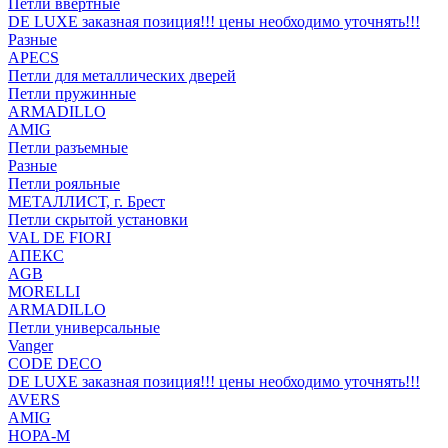
Петли ввертные
DE LUXE заказная позиция!!! цены необходимо уточнять!!!
Разные
APECS
Петли для металлических дверей
Петли пружинные
ARMADILLO
AMIG
Петли разъемные
Разные
Петли рояльные
МЕТАЛЛИСТ, г. Брест
Петли скрытой установки
VAL DE FIORI
АПЕКС
AGB
MORELLI
ARMADILLO
Петли универсальные
Vanger
CODE DECO
DE LUXE заказная позиция!!! цены необходимо уточнять!!!
AVERS
AMIG
НОРА-М