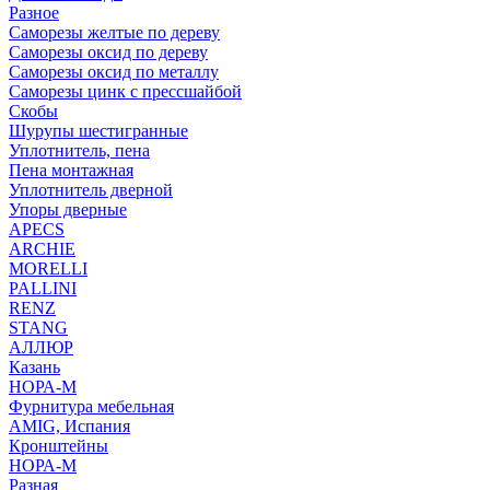
Разное
Саморезы желтые по дереву
Саморезы оксид по дереву
Саморезы оксид по металлу
Саморезы цинк с прессшайбой
Скобы
Шурупы шестигранные
Уплотнитель, пена
Пена монтажная
Уплотнитель дверной
Упоры дверные
APECS
ARCHIE
MORELLI
PALLINI
RENZ
STANG
АЛЛЮР
Казань
НОРА-М
Фурнитура мебельная
AMIG, Испания
Кронштейны
НОРА-М
Разная