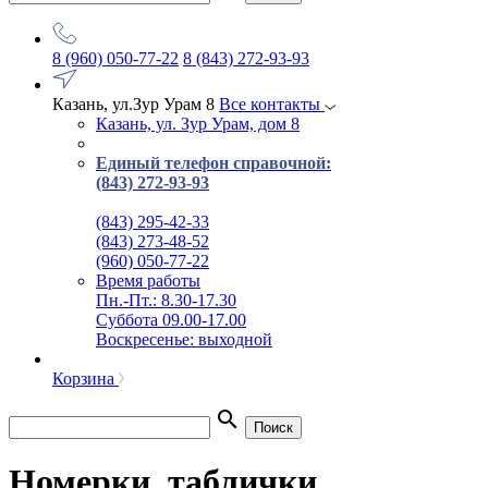
8 (960) 050-77-22
8 (843) 272-93-93
Казань, ул.Зур Урам 8
Все контакты
Казань, ул. Зур Урам, дом 8
Единый телефон справочной:
(843) 272-93-93
(843) 295-42-33
(843) 273-48-52
(960) 050-77-22
Время работы
Пн.-Пт.: 8.30-17.30
Суббота 09.00-17.00
Воскресенье: выходной
Корзина
search
Поиск
Номерки, таблички