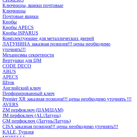
Ключницы, ящики почтовые
Ключницы
Почтовые ящики
Кнобы
Кнобы APECS
Кнобы ISPARUS
Комплектующие для металлических дверей
ЛАТУНИНА заказная позиция!!! цены необходимо
уточнять!!!
Механизмы секретности
Вертушки для ЦМ
CODE DECO
ABUS
APECS
Шток
Английский ключ
Перфорированный ключ
Premier XR заказная позиция!!! цены необходимо уточнять !!!
AVERS
ZM перфоключ (ЦАМ/ЦАМ)
JМ перфоключ (АL/Латунь)
GM перфоключ (Латунь/Латунь)
CISA заказная позиция!!! цены необходимо уточнять!!!
KALE, Турция