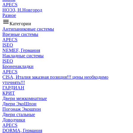
APECS
НОЭЗ, Н.Новгород
Разное
menu
Категории
Антипаниковые системы
Врезные системы
APECS
ISEO
NEMEF, Германия
Накладные системы
ISEO
Броненакладки
APECS
CISA, Италия заказная позиция!!! цены необходимо
уточнять!!!
ГАРДИАН
КРИТ
Двери межкомнатные
Двери ЭкоШпон
Погонаж Экошпон
Двери стальные
Доводчики
APECS
DORMA, Германия