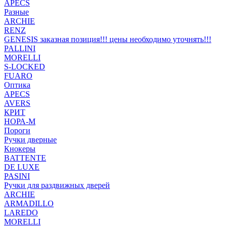
APECS
Разные
ARCHIE
RENZ
GENESIS заказная позиция!!! цены необходимо уточнять!!!
PALLINI
MORELLI
S-LOCKED
FUARO
Оптика
APECS
AVERS
КРИТ
НОРА-М
Пороги
Ручки дверные
Кнокеры
BATTENTE
DE LUXE
PASINI
Ручки для раздвижных дверей
ARCHIE
ARMADILLO
LAREDO
MORELLI