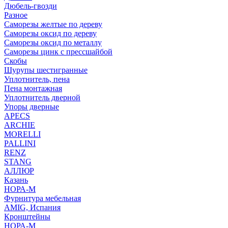
Дюбель-гвозди
Разное
Саморезы желтые по дереву
Саморезы оксид по дереву
Саморезы оксид по металлу
Саморезы цинк с прессшайбой
Скобы
Шурупы шестигранные
Уплотнитель, пена
Пена монтажная
Уплотнитель дверной
Упоры дверные
APECS
ARCHIE
MORELLI
PALLINI
RENZ
STANG
АЛЛЮР
Казань
НОРА-М
Фурнитура мебельная
AMIG, Испания
Кронштейны
НОРА-М