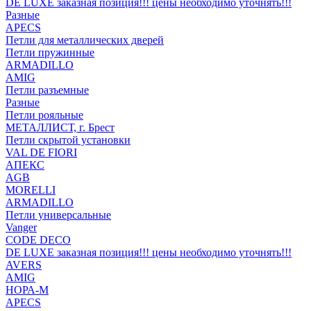
DE LUXE заказная позиция!!! цены необходимо уточнять!!!
Разные
APECS
Петли для металлических дверей
Петли пружинные
ARMADILLO
AMIG
Петли разъемные
Разные
Петли рояльные
МЕТАЛЛИСТ, г. Брест
Петли скрытой установки
VAL DE FIORI
АПЕКС
AGB
MORELLI
ARMADILLO
Петли универсальные
Vanger
CODE DECO
DE LUXE заказная позиция!!! цены необходимо уточнять!!!
AVERS
AMIG
НОРА-М
APECS