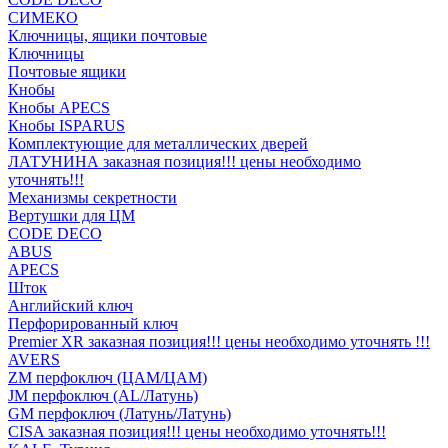
СИМЕКО
Ключницы, ящики почтовые
Ключницы
Почтовые ящики
Кнобы
Кнобы APECS
Кнобы ISPARUS
Комплектующие для металлических дверей
ЛАТУНИНА заказная позиция!!! цены необходимо
уточнять!!!
Механизмы секретности
Вертушки для ЦМ
CODE DECO
ABUS
APECS
Шток
Английский ключ
Перфорированный ключ
Premier XR заказная позиция!!! цены необходимо уточнять !!!
AVERS
ZM перфоключ (ЦАМ/ЦАМ)
JМ перфоключ (АL/Латунь)
GM перфоключ (Латунь/Латунь)
CISA заказная позиция!!! цены необходимо уточнять!!!