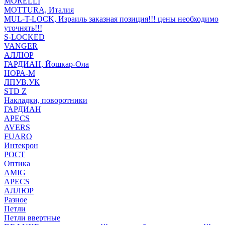
MORELLI
MOTTURA, Италия
MUL-T-LOCK, Израиль заказная позиция!!! цены необходимо
уточнять!!!
S-LOCKED
VANGER
АЛЛЮР
ГАРДИАН, Йошкар-Ола
НОРА-М
ЛПУВ.УК
STD Z
Накладки, поворотники
ГАРДИАН
APECS
AVERS
FUARO
Интекрон
РОСТ
Оптика
AMIG
APECS
АЛЛЮР
Разное
Петли
Петли ввертные