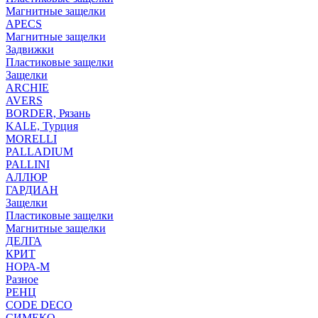
Магнитные защелки
APECS
Магнитные защелки
Задвижки
Пластиковые защелки
Защелки
ARCHIE
AVERS
BORDER, Рязань
KALE, Турция
MORELLI
PALLADIUM
PALLINI
АЛЛЮР
ГАРДИАН
Защелки
Пластиковые защелки
Магнитные защелки
ДЕЛГА
КРИТ
НОРА-М
Разное
РЕНЦ
СODE DECO
СИМЕКО