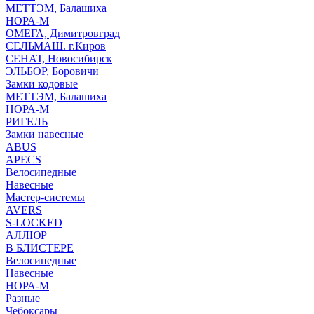
МЕТТЭМ, Балашиха
НОРА-М
ОМЕГА, Димитровград
СЕЛЬМАШ. г.Киров
СЕНАТ, Новосибирск
ЭЛЬБОР, Боровичи
Замки кодовые
МЕТТЭМ, Балашиха
НОРА-М
РИГЕЛЬ
Замки навесные
ABUS
APECS
Велосипедные
Навесные
Мастер-системы
AVERS
S-LOCKED
АЛЛЮР
В БЛИСТЕРЕ
Велосипедные
Навесные
НОРА-М
Разные
Чебоксары